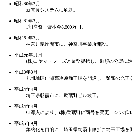
昭和60年2月
新電算システムに刷新。
昭和61年3月
1割増資 資本金8,800万円。
昭和61年3月
神奈川県座間市に、神奈川事業所開設。
平成元年11月
(株)コヤマ・フーズと業務提携し、麺類の分野に
平成3年3月
九州地区に瀬高冷凍麺工場を開設し、麺類の充実
平成4年4月
埼玉県朝霞市に、武蔵野ビル竣工。
平成4年4月
CI導入により、(株)武蔵野に商号を変更。シン
平成6年9月
集約化を目的に、埼玉県朝霞市膝折に埼玉工場を