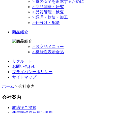
> 食の安全を追求するために
> 商品開発・研究
> 品質管理・検査
> 調理・炊飯・加工
> 仕分け・配送
商品紹介
> 各商品メニュー
> 機能性表示食品
リクルート
お問い合わせ
プライバシーポリシー
サイトマップ
ホーム
> 会社案内
会社案内
取締役ご挨拶
代表取締役社長ご挨拶