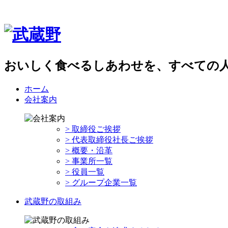
おいしく食べるしあわせを、すべての
ホーム
会社案内
> 取締役ご挨拶
> 代表取締役社長ご挨拶
> 概要・沿革
> 事業所一覧
> 役員一覧
> グループ企業一覧
武蔵野の取組み