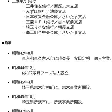
主要取引銀行
・三井住友銀行／新座志木支店
・みずほ銀行／池袋支店
・日本政策金融公庫／さいたま支店
・三菱ＵＦＪ銀行／志木駅前支店
・埼玉りそな銀行／朝霞支店
・商工組合中央金庫／さいたま支店
■ 沿革
昭和42年8月
東京都東久留米市に現会長 安田定明 個人営業
昭和44年12月
(株)武蔵野フーズ法人設立
昭和45年4月
埼玉県志木市柏町に、志木事業所開設。
昭和45年10月
埼玉県所沢市に、所沢事業所開設。
昭和47年5月