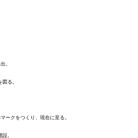
進出。
を図る。
ボルマークをつくり、現在に至る。
開設。